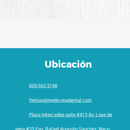
Ubicación
809-563-3148
Ventas@mediconadental.com
Plaza Intercaribe suite #413 Av. Lope de
vega #33 Esq. Rafael Augusto Sanchez, Naco